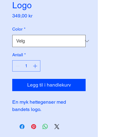
Logo
Pris
349,00 kr
Color
*
Antall
*
Legg til i handlekurv
En myk hettegenser med 
bandets logo.