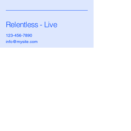
Relentless - Live
123-456-7890
info@mysite.com
500 Terry Francois Street,
6 etasje. San Francisco,
CA 94158
Personvernerklæring
Tilgjengelighetserklæring
Retningslinjer for frakt
Vilkår og betingelser
Refusjonsretningslinjer