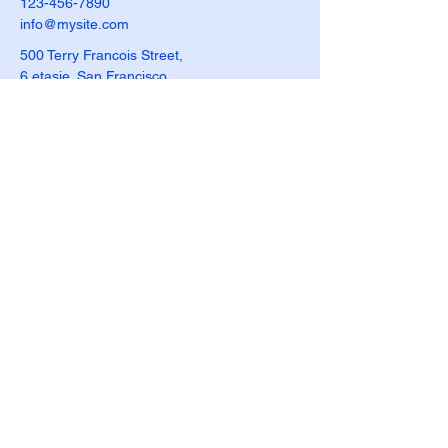
123-456-7890
info@mysite.com
500 Terry Francois Street,
6 etasje. San Francisco,
CA 94158
Personvernerklæring
Tilgjengelighetserklæring
Retningslinjer for frakt
Vilkår og betingelser
Refusjonsretningslinjer
© 2035 by Relentless - Live.
Powered and secured by
Wix