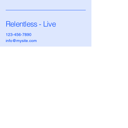
Relentless - Live
123-456-7890
info@mysite.com
500 Terry Francois Street,
6 etasje. San Francisco,
CA 94158
Personvernerklæring
Tilgjengelighetserklæring
Retningslinjer for frakt
Vilkår og betingelser
Refusjonsretningslinjer